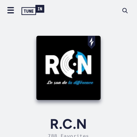
R.C.N
788 Favorites