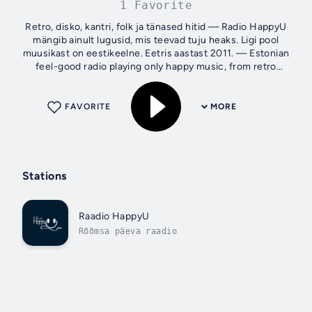
1 Favorite
Retro, disko, kantri, folk ja tänased hitid — Radio HappyU
mängib ainult lugusid, mis teevad tuju heaks. Ligi pool
muusikast on eestikeelne. Eetris aastast 2011. — Estonian
feel-good radio playing only happy music, from retro
classics to today's hits,...
FAVORITE
MORE
Stations
Raadio HappyU
Rõõmsa päeva raadio