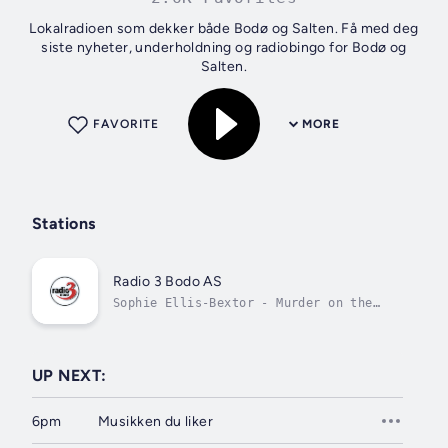
Lokalradioen som dekker både Bodø og Salten. Få med deg
siste nyheter, underholdning og radiobingo for Bodø og
Salten.
FAVORITE
MORE
Stations
Radio 3 Bodo AS
Sophie Ellis‐Bextor - Murder on the
Dancefloor
UP NEXT:
6pm
Musikken du liker