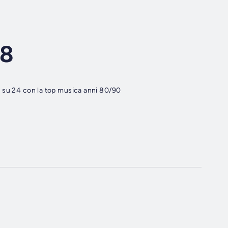
88
ore su 24 con la top musica anni 80/90