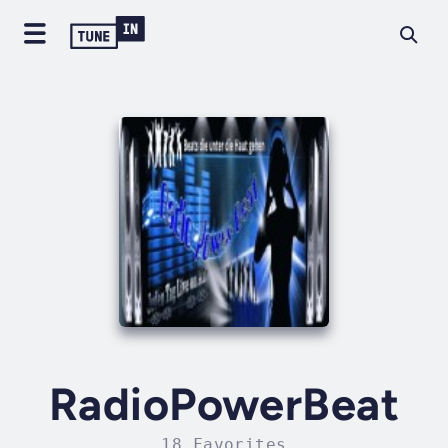
RadioPowerBeat
18 Favorites