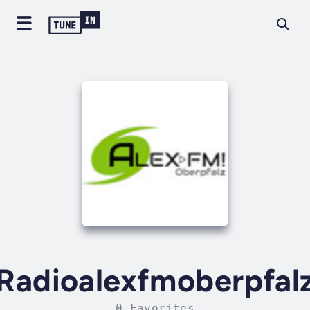
Radioalexfmoberpfal
0 Favorites