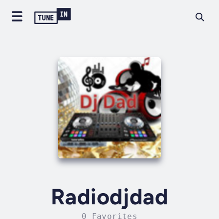
Radiodjdad
0 Favorites