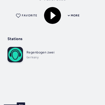
FAVORITE
MORE
Stations
Regenbogen zwei
Germany