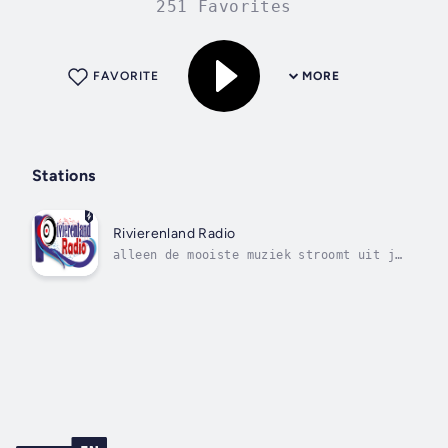
251 Favorites
FAVORITE
MORE
Stations
Rivierenland Radio
alleen de mooiste muziek stroomt uit je
speakers.