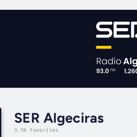
SER Algeciras
3.5K Favorites