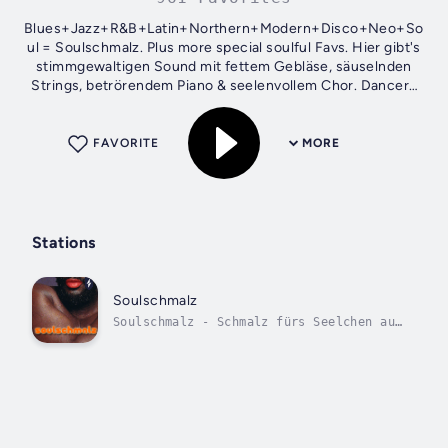
Blues+Jazz+R&B+Latin+Northern+Modern+Disco+Neo+So
ul = Soulschmalz. Plus more special soulful Favs. Hier gibt's
stimmgewaltigen Sound mit fettem Gebläse, säuselnden
Strings, betrörendem Piano & seelenvollem Chor. Dancers
Kissers Hits & Heuler. Soulon!
FAVORITE
MORE
Stations
Soulschmalz
Soulschmalz - Schmalz fürs Seelchen auf
die Ohren.