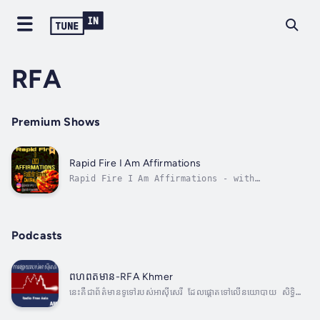
RFA
Premium Shows
Rapid Fire I Am Affirmations
Rapid Fire I Am Affirmations - with
Interactive I Am Affirmations...Enjoy &
absorb these powerful & positive I Am
affirmations. Save this to your playlist and
listen and interact as desired. Be sure to
Podcasts
check out more positive affirmations from...
ពហពតមាន-RFA Khmer
នេះគឺជាព័ត៌មានទូទៅរបស់អាស៊ីសេរី ដែលផ្ដោតទៅលើនយោបាយ សិទ្ធិ
មនុស្ស សង្គម បញ្ហាដីធ្លី បរិស្ថាន សុខភាព ប្រវិត្ដិសាស្ដ្រ ច្បាប់ និង
ព័ត៌មានមួយចំនួនទៀត។