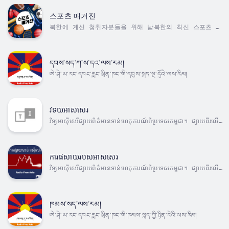
스포츠 매거진
북한에 계신 청취자분들을 위해 남북한의 최신 스포츠 소
식을 전해 드립니다
དབས་སད་ཀ་ས་དའ་ལས་རམ།
ཨེ་ཤེ་ཡ་རང་དབང་རླུང་ཕྲིན་ཁང་གི་དབུས་སྐད་སྔ་དྲོའི་ལས་རིམ།
វទយអាសសេរ
វិទ្យុអាស៊ីសេរីផ្សាយព័ត៌មានទាន់ហេតុការណ៍ពីប្រទេសកម្ពុជា។ ផ្សាយពីរលើក
ក្នុងមួយថ្ងៃ លើកទី១ ចាប់ពីម៉ោង 5:30 ដល់ 6:30 ព្រឹក និង
លើកទី២ ចាប់ពីម៉ោង 7:30 ដល់ 8:30 យប់ ម៉ោងនៅកម្ពុជា។
ការផសាយរបសអាសសេរ​​
វិទ្យុអាស៊ីសេរីផ្សាយព័ត៌មានទាន់ហេតុការណ៍ពីប្រទេសកម្ពុជា។ ផ្សាយពីរលើក
ក្នុងមួយថ្ងៃ លើកទី១ ចាប់ពីម៉ោង 5:30 ដល់ 6:30 ព្រឹក និង
លើកទី២ ចាប់ពីម៉ោង 7:30 ដល់ 8:30 យប់ ម៉ោងនៅកម្ពុជា។
ཁམས་སད་ལས་རམ།
ཨེ་ཤེ་ཡ་རང་དབང་རླུང་ཕྲིན་ཁང་གི་ཁམས་སྐད་ཀྱི་ཉིན་རེའི་ལས་རིམ།