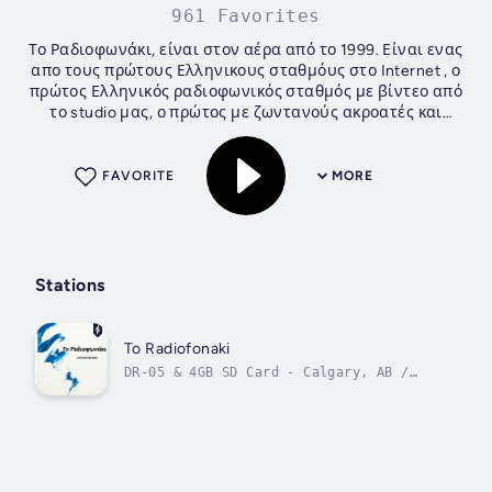
961 Favorites
Το Ραδιοφωνάκι, είναι στον αέρα από το 1999. Είναι ενας
απο τους πρώτους Ελληνικους σταθμόυς στο Internet , ο
πρώτος Ελληνικός ραδιοφωνικός σταθμός με βίντεο από
το studio μας, ο πρώτος με ζωντανούς ακροατές και
συνέντευξης διαμεσου Skype/internet, ο...
FAVORITE
MORE
Stations
To Radiofonaki
DR‐05 & 4GB SD Card - Calgary, AB /
2023‐10‐05~19:30–20:15