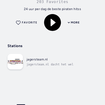
203 Favorites
24 uur per dag de beste piraten hitss
FAVORITE
MORE
Stations
jagersteam.nl
jagersteam.nl dacht het wel