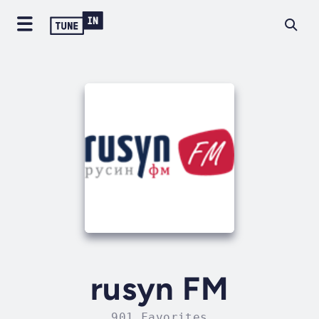
rusyn FM
901 Favorites